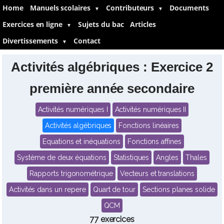
Home
Manuels scolaires
Contributeurs
Documents
▼
▼
Exercices en ligne
Sujets du bac
Articles
▼
Divertissements
Contact
▼
Activités algébriques : Exercice 2
première année secondaire
Activités numériques I
Activités numériques II
Activités algébriques
Fonctions linéaires
Equations et inéquations
Fonctions affines
Système de deux équations
Statistiques
Angles
Thales
Rapports trigonométrique
Vecteurs et translations
Activités dans un repere
Quart de tour
Sections planes solide
QCM
77 exercices