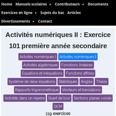
Home
Manuels scolaires
Contributeurs
Documents
▼
▼
Exercices en ligne
Sujets du bac
Articles
▼
Divertissements
Contact
▼
Activités numériques II : Exercice
101 première année secondaire
Activités numériques I
Activités numériques II
Activités algébriques
Fonctions linéaires
Equations et inéquations
Fonctions affines
Système de deux équations
Statistiques
Angles
Thales
Rapports trigonométrique
Vecteurs et translations
Activités dans un repere
Quart de tour
Sections planes solide
QCM
119 exercices