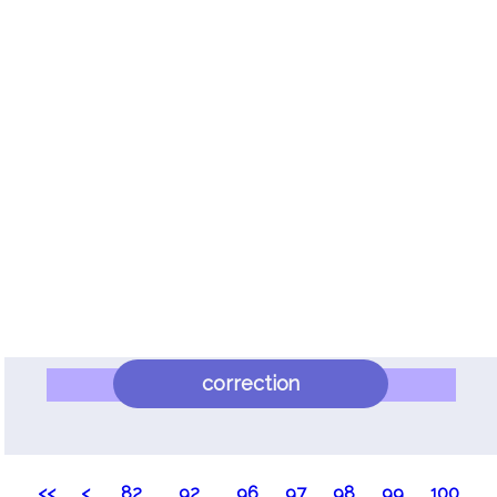
correction
<<
<
82
...
92
...
96
97
98
99
100