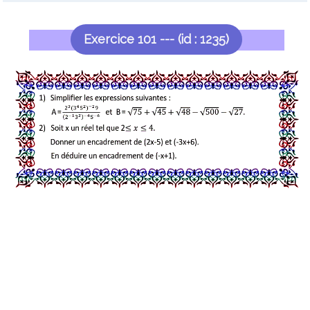
Exercice 101 --- (id : 1235)