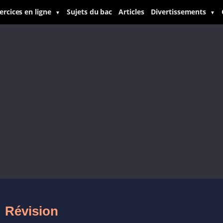
ercices en ligne
Sujets du bac
Articles
Divertissements
▼
▼
Révision