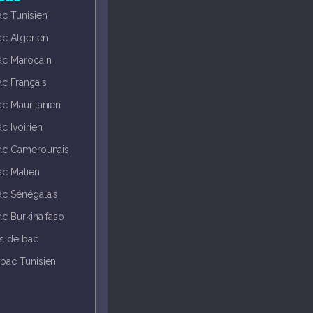
ac Tunisien
ac Algerien
ac Marocain
ac Français
ac Mauritanien
c Ivoirien
bac Camerounais
ac Malien
ac Sénégalais
ac Burkina faso
ts de bac
bac Tunisien