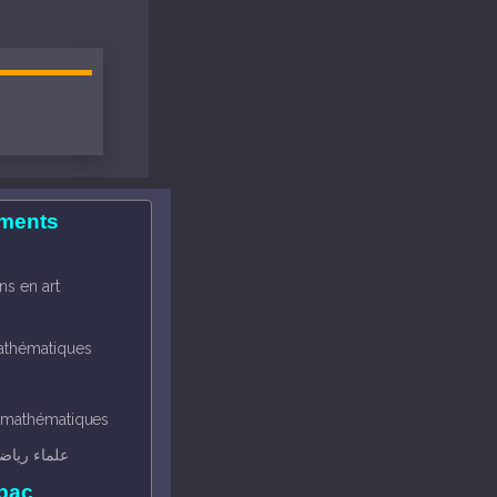
ements
ns en art
thématiques
 mathématiques
علماء ريا
 bac