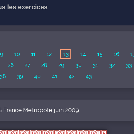
us les exercices
9
10
11
12
13
14
15
16
1
26
27
28
29
30
31
32
33
38
39
40
41
42
43
S France Métropole juin 2009