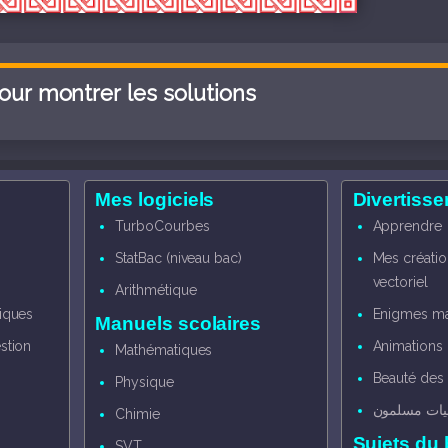
pour montrer les solutions
s
Mes logiciels
Divertiss
TurboCourbes
Apprendre
StatBac (niveau bac)
Mes créatio
vectoriel
Arithmétique
iques
Enigmes ma
Manuels scolaires
stion
Animations
Mathématiques
Beauté des
Physique
ضيات مسلمون
Chimie
Sujets du
SVT