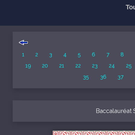
To
1
2
3
4
5
6
7
8
19
20
21
22
23
24
25
35
36
37
Baccalauréat 