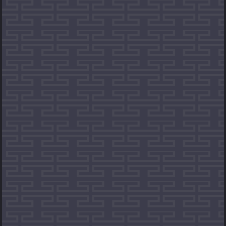
Algorithme d'Euclide
Conique (cinq points)
Parabole
Construction d'une ellipse
Construction d'une conique
Fonctions primitives
Fonction dérivée
Statistique1
Statistique2
Tableau de valeurs