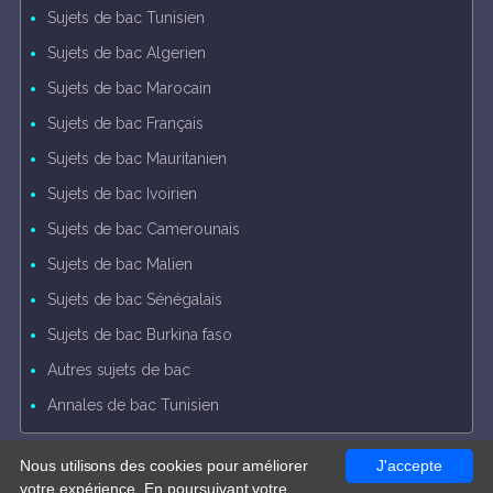
Sujets de bac Tunisien
Sujets de bac Algerien
Sujets de bac Marocain
Sujets de bac Français
Sujets de bac Mauritanien
Sujets de bac Ivoirien
Sujets de bac Camerounais
Sujets de bac Malien
Sujets de bac Sénégalais
Sujets de bac Burkina faso
Autres sujets de bac
Annales de bac Tunisien
Nous utilisons des cookies pour améliorer
J'accepte
Charte d'utilisation
---
Plan du site
votre expérience. En poursuivant votre
Copyright © 2010-2026 Dhaouadi Nejib - Tunisia