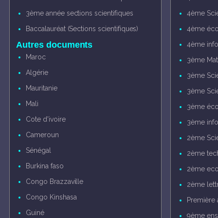
3ème année sections scientifiques
4ème Sci
Baccalauréat (Sections scientifiques)
4ème éco
Autres documents
4ème inf
Maroc
3ème Mat
Algérie
3ème Sci
Mauritanie
3ème Sci
Mali
3ème éco
Cote d'ivoire
3ème inf
Cameroun
2ème Sci
Sénégal
2ème tec
Burkina faso
2ème eco
Congo Brazzaville
2ème lett
Congo Kinshasa
Première 
Guiné
9ème ens