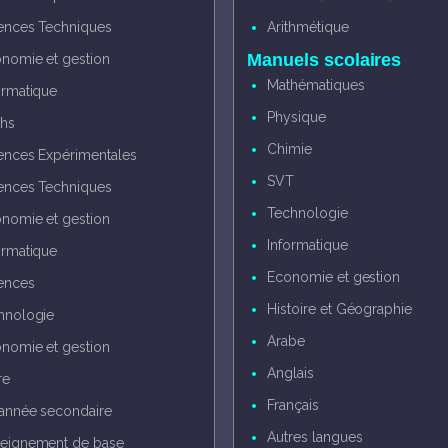
ences Techniques
Arithmétique
Manuels scolaires
nomie et gestion
Mathématiques
ormatique
Physique
hs
Chimie
ences Expérimentales
SVT
ences Techniques
Technologie
nomie et gestion
Informatique
ormatique
Economie et gestion
ences
Histoire et Géographie
hnologie
Arabe
nomie et gestion
Anglais
re
Français
année secondaire
Autres langues
eignement de base