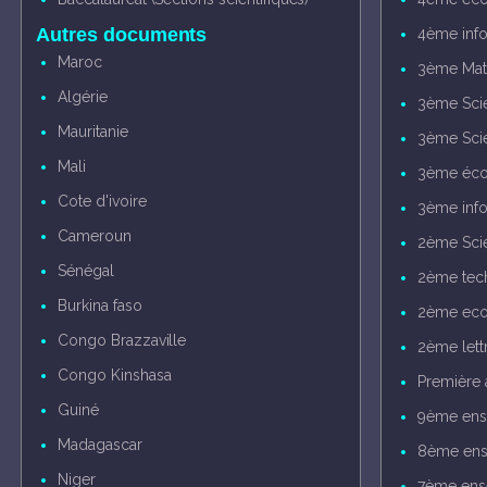
Autres documents
4ème inf
Maroc
3ème Mat
Algérie
3ème Sci
Mauritanie
3ème Sci
Mali
3ème éco
Cote d'ivoire
3ème inf
Cameroun
2ème Sci
Sénégal
2ème tec
Burkina faso
2ème eco
Congo Brazzaville
2ème lett
Congo Kinshasa
Première 
Guiné
9ème ens
Madagascar
8ème ens
Niger
7ème ens