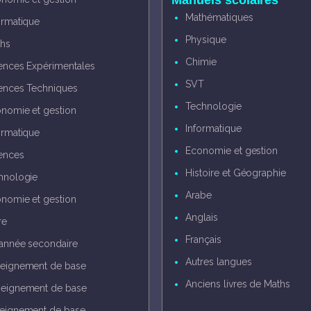
Manuels scolaires
Mathématiques
ormatique
Physique
hs
Chimie
ences Expérimentales
SVT
ences Techniques
Technologie
nomie et gestion
Informatique
ormatique
Economie et gestion
ences
Histoire et Géographie
hnologie
Arabe
nomie et gestion
Anglais
re
Français
année secondaire
Autres langues
eignement de base
Anciens livres de Maths
eignement de base
eignement de base