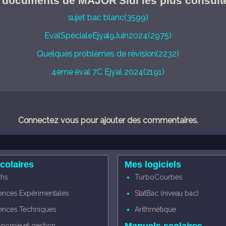
 documents de MAJOR Sidi les plus consult
sujet bac blanc(3599)
EvalSpécialeEjyal9Juin2024(2975)
Quelques problèmes de révision(2232)
4ème éval 7C Ejyal 2024(2191)
Connectez vous pour ajouter des commentaires.
colaires
Mes logiciels
hs
TurboCourbes
ences Expérimentales
StatBac (niveau bac)
ences Techniques
Arithmétique
nomie et gestion