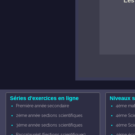
Les
Séries d'exercices en ligne
Niveaux s
Première année secondaire
4ème mat
2ème année sections scientifiques
4ème Sci
3ème année sections scientifiques
4ème Sci
Baccalauréat (Sections scientifiques)
4ème éco