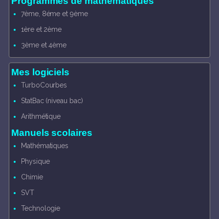
Programmes de mathématiques
7ème, 8éme et 9ème
1ère et 2ème
3ème et 4ème
Mes logiciels
TurboCourbes
StatBac (niveau bac)
Arithmétique
Manuels scolaires
Mathématiques
Physique
Chimie
SVT
Technologie