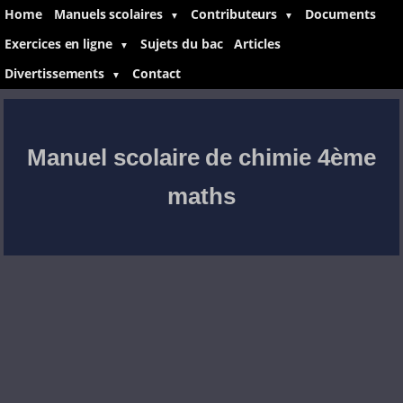
Home
Manuels scolaires
Contributeurs
Documents
▼
▼
Exercices en ligne
Sujets du bac
Articles
▼
Divertissements
Contact
▼
Manuel scolaire de chimie 4ème
maths