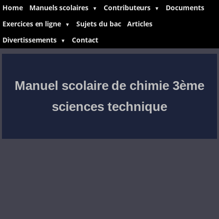
Home
Manuels scolaires
Contributeurs
Documents
▼
▼
Exercices en ligne
Sujets du bac
Articles
▼
Divertissements
Contact
▼
Manuel scolaire de chimie 3ème
sciences technique