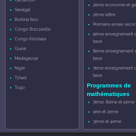
Cameroun
2ème economie et ge
Sénégal
2ème lettre
Burkina faso
Première année secon
Congo Brazzaville
9ème enseignement 
Congo Kinshasa
base
Guiné
8ème enseignement 
Madagascar
base
Niger
7ème enseignement 
base
Tchad
Programmes de
Togo
mathématiques
7ème, 8éme et 9ème
1ère et 2ème
3ème et 4ème