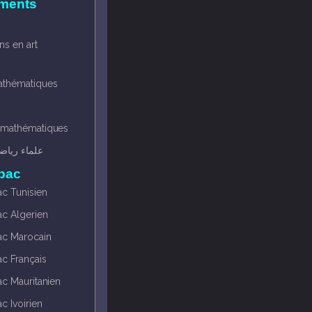
ements
ns en art
thématiques
 mathématiques
علماء ريا
 bac
ac Tunisien
ac Algerien
ac Marocain
ac Français
ac Mauritanien
c Ivoirien