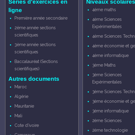
Séries d'exercices en
Niveaux scolaire
ligne
4ème maths
Première année secondaire
4ème Sciences
Expérimentales
2ème année sections
scientifiques
4ème Sciences Techn
3ème année sections
4ème économie et ge
scientifiques
4ème informatique
Baccalauréat (Sections
3ème Maths
scientifiques)
3ème Sciences
Autres documents
Expérimentales
Maroc
3ème Sciences Techn
Algérie
3ème économie et ge
Mauritanie
3ème informatique
Mali
2ème Sciences
Cote d'ivoire
2ème technologie