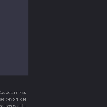
. Ces documents
des devoirs, des
mations dont ils