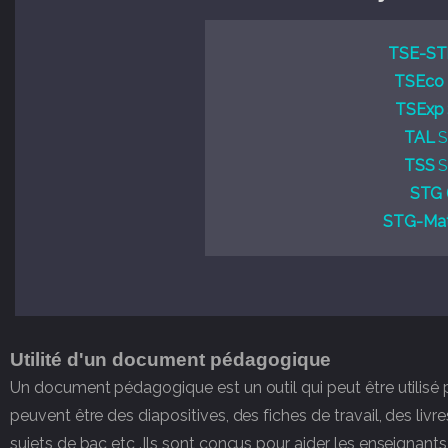
TSE-ST
TSEco
TSExp
TAL
S
TSS
S
STG 
STG-Mat
Utilité d'un document pédagogique
Un document pédagogique est un outil qui peut être utilisé 
peuvent être des diapositives, des fiches de travail, des liv
sujets de bac etc .Ils sont conçus pour aider les enseignants 