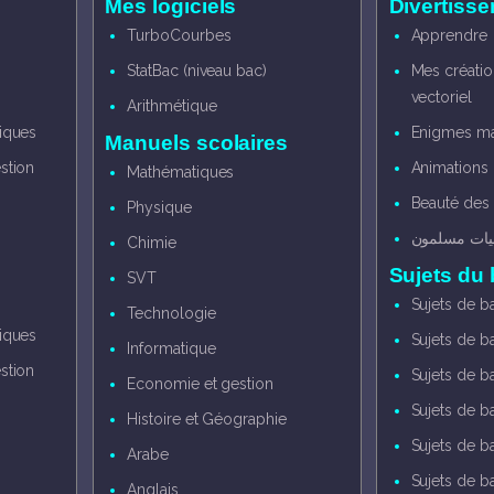
s
Mes logiciels
Divertiss
TurboCourbes
Apprendre
StatBac (niveau bac)
Mes créatio
vectoriel
Arithmétique
iques
Enigmes ma
Manuels scolaires
stion
Animations
Mathématiques
Beauté des
Physique
ضيات مسلمون
Chimie
Sujets du
SVT
Sujets de b
Technologie
iques
Sujets de b
Informatique
stion
Sujets de b
Economie et gestion
Sujets de b
Histoire et Géographie
Sujets de b
Arabe
Sujets de ba
Anglais